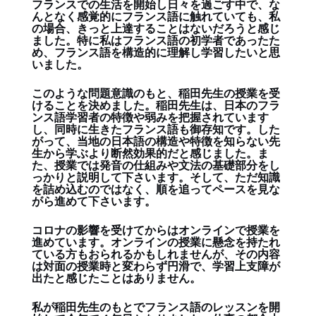
フランスでの生活を開始し日々を過ごす中で、な
んとなく感覚的にフランス語に触れていても、私
の場合、きっと上達することはないだろうと感じ
ました。特に私はフランス語の初学者であったた
め、フランス語を構造的に理解し学習したいと思
いました。
このような問題意識のもと、稲田先生の授業を受
けることを決めました。稲田先生は、日本のフラ
ンス語学習者の特徴や弱みを把握されています
し、同時に生きたフランス語も御存知です。した
がって、当地の日本語の構造や特徴を知らない先
生から学ぶより断然効果的だと感じました。ま
た、授業では発音の仕組みや文法の基礎部分をし
っかりと説明して下さいます。そして、ただ知識
を詰め込むのではなく、順を追ってペースを見な
がら進めて下さいます。
コロナの影響を受けてからはオンラインで授業を
進めています。オンラインの授業に懸念を持たれ
ている方もおられるかもしれませんが、その内容
は対面の授業時と変わらず円滑で、学習上支障が
出たと感じたことはありません。
私が稲田先生のもとでフランス語のレッスンを開