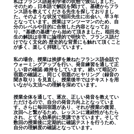
私はフランス語超初学者の状態で渡仏しました。
そのため，日本語で解説を聞けて、基礎からフラ
ンス語を教えてくださる先生を探しておりまし
た。そのような状況で稲田先生に出会い、早３年
となっています。授業はマンツーマンのため、自
分のレベルや目的に合致した内容となってお
り、“基礎の基礎“から始めて頂きました。稲田先
生の解説は非常に論理的で明快で、フランス語だ
けでなく文化的·歴史的な背景にも触れて頂くこと
が多く、楽しく拝聴しています。
私の場合、授業は挨拶を兼ねたフランス語会話で
ウォーミングアップを行い、発音練習を通して正
しい音の確認·維持をしています。 続いて暗記の
宿題の確認と、同じく宿題のヒヤリング（録音の
聞き取り）を見直し、授業後半ではテキストを用
いながら文法への理解を深めています。
授業全体を通して、逐次、正しい発音を教えてい
ただけるので、自分の発音力向上となっていま
す。さらに毎回宿題があり、それが授業の復習、
次回へと繋がるため、レッスンに連続性がもたら
され、とても効果的に受講できています。そして
数回の授業後に定期的に確認テストを行うため、
自分の理解度の確認となっています。