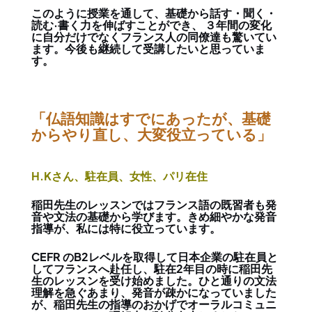
このように授業を通して、基礎から話す・聞く・
読む·書く力を伸ばすことができ、 ３年間の変化
に自分だけでなくフランス人の同僚達も驚いてい
ます。今後も継続して受講したいと思っていま
す。
「仏語知識はすでにあったが、基礎
からやり直し、大変役立っている」
H.Kさん、駐在員、女性、パリ在住
稲田先生のレッスンではフランス語の既習者も発
音や文法の基礎から学びます。きめ細やかな発音
指導が、私には特に役立っています。
CEFR のB2レベルを取得して日本企業の駐在員と
してフランスへ赴任し、駐在2年目の時に稲田先
生のレッスンを受け始めました。ひと通りの文法
理解を急ぐあまり、発音が疎かになっていました
が、稲田先生の指導のおかげでオーラルコミュニ